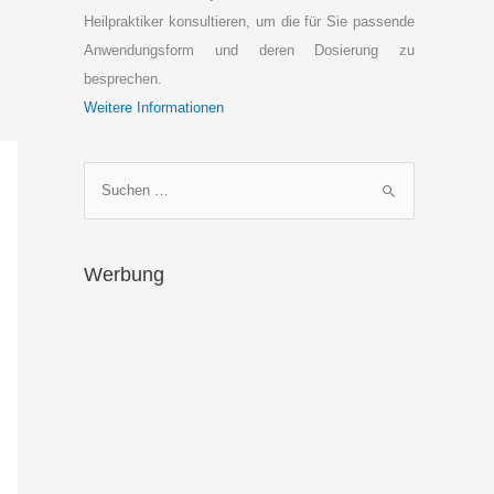
Heilpraktiker konsultieren, um die für Sie passende
Anwendungsform und deren Dosierung zu
besprechen.
Weitere Informationen
S
u
c
h
Werbung
e
n
n
a
c
h
: